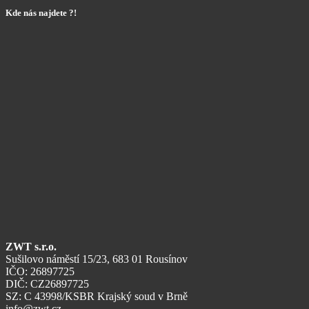
Kde nás najdete ?!
ZWT s.r.o.
Sušilovo náměstí 15/23, 683 01 Rousínov
IČO: 26897725
DIČ: CZ26897725
SZ: C 43998/KSBR Krajský soud v Brně
info@zwt.cz