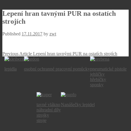
Lepení hran tavnými PUR na ostatích
strojích
Published
17.11.2017
by
zwt
Navigace
Previous
Previous Article
Lepení hran tavnými PUR na ostatích strojích
Article:
pro
lepidla
osobní ochranné pracovní pomůcky
pneumatické pistole
příspěvek
jehličky
hřebíčky
sponky
tavné vlákno
Nanášečky lepidel
náhradní díly
strojky
stroje