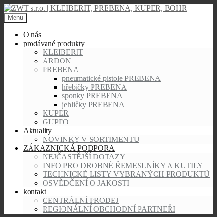
Skip
to
Menu
content
O nás
prodávané produkty
KLEIBERIT
ARDON
PREBENA
pneumatické pistole PREBENA
hřebíčky PREBENA
sponky PREBENA
jehličky PREBENA
KUPER
GUPFO
Aktuality
NOVINKY V SORTIMENTU
ZÁKAZNICKÁ PODPORA
NEJČASTĚJŠÍ DOTAZY
INFO PRO DROBNÉ ŘEMESLNÍKY A KUTILY
TECHNICKÉ LISTY VYBRANÝCH PRODUKTŮ
OSVĚDČENÍ O JAKOSTI
kontakt
CENTRÁLNÍ PRODEJ
REGIONÁLNÍ OBCHODNÍ PARTNEŘI