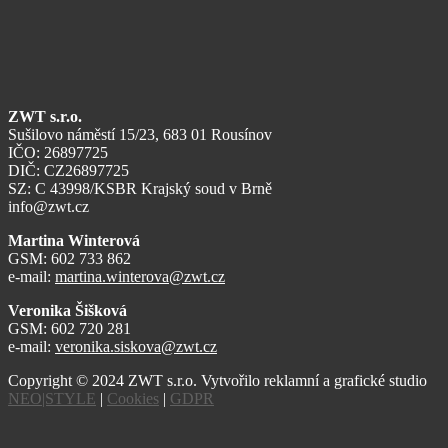
ZWT s.r.o.
Sušilovo náměstí 15/23, 683 01 Rousínov
IČO: 26897725
DIČ: CZ26897725
SZ: C 43998/KSBR Krajský soud v Brně
info@zwt.cz
Martina Winterová
GSM: 602 733 862
e-mail:
martina.winterova@zwt.cz
Veronika Šišková
GSM: 602 720 281
e-mail:
veronika.siskova@zwt.cz
Copyright © 2024 ZWT s.r.o. Vytvořilo reklamní a grafické studio
NEO|STYLE
|
Cookies
|
GDPR