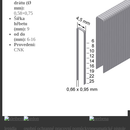
drátu (Ø
mm):
0,58×0,75
Šířka
hřbetu
(mm):
9
od do
(mm):
6-16
Provedení:
CNK
lepidla
osobní ochranné pracovní pomůcky
pneumatické pistole