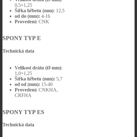
0,5×1,25
Šířka hřbetu (mm)
: 12,5
od do (mm):
4-16
Provedení:
CNK
SPONY TYP E
Technická data
Velikost drátu (Ø mm)
:
1,0×1,25
Šířka hřbetu (mm):
5,7
od od (mm):
15-40
Provedení:
CNKHA,
CRFHA
SPONY TYP ES
Technická data