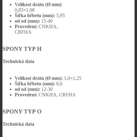
Velikost drátu (Ø mm)
:
0,83×1,08
Šířka hřbetu (mm):
5,95
od od (mm):
15-40
Provedení:
CNKHA,
CRFHA
SPONY TYP H
Technická data
Velikost drátu (Ø mm):
1,0×1,25
Šířka hřbetu (mm):
8,6
od od (mm):
12-30
Provedení:
CNKHA, CRFHA
SPONY TYP O
Technická data