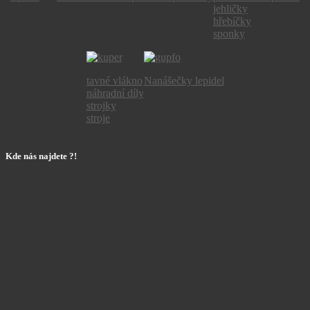
jehličky
hřebíčky
sponky
tavné vlákno
Nanášečky lepidel
náhradní díly
strojky
stroje
Kde nás najdete ?!