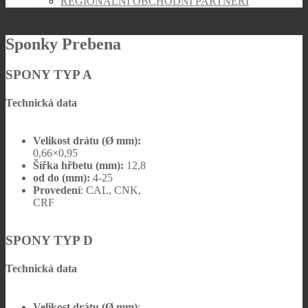
REGIONÁLNÍ OBCHODNÍ PARTNEŘI
Sponky Prebena
SPONY TYP A
Technická data
Velikost drátu (Ø mm):
0,66×0,95
Šířka hřbetu (mm):
12,8
od do (mm):
4-25
Provedení
: CAL, CNK,
CRF
SPONY TYP D
Technická data
Velikost drátu (Ø mm)
: