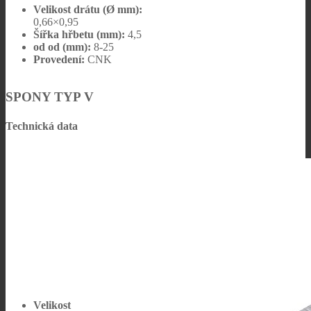
Velikost drátu (Ø mm):
0,66×0,95
Šířka hřbetu (mm):
4,5
od od (mm):
8-25
Provedení:
CNK
SPONY TYP V
Technická data
Velikost