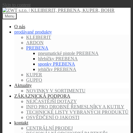
Skip to content
Menu
O nás
prodávané produkty
KLEIBERIT
ARDON
PREBENA
pneumatické pistole PREBENA
hřebíčky PREBENA
sponky PREBENA
jehličky PREBENA
KUPER
GUPFO
Aktuality
NOVINKY V SORTIMENTU
ZÁKAZNICKÁ PODPORA
NEJČASTĚJŠÍ DOTAZY
INFO PRO DROBNÉ ŘEMESLNÍKY A KUTILY
TECHNICKÉ LISTY VYBRANÝCH PRODUKTŮ
OSVĚDČENÍ O JAKOSTI
kontakt
CENTRÁLNÍ PRODEJ