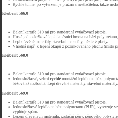
Rychle tuhne, po vytvrzení je pružná a nestlačitelná, takže nedo
Kleiberit 566.0
Balení kartuše 310 ml pro standardní vytlačovací pistole.
Hustá jednosložková lepící a těsnící hmota na bázi polyuretan
Lepí dřevěné materiály, stavební materiály, některé plasty.
Vhodná např. k lepení okapů z pozinkovaného plechu (místo pá
Kleiberit 568.0
Balení kartuše 310 ml pro standardní vytlačovací pistole.
Jednosložkové,
velmi rychlé
montážní lepidlo na bázi polyure
béžová až nažloutlá. Lepí dřevěné materiály, stavební materiály,
Kleiberit 569.0
Balení kartuše 310 ml pro standardní vytlačovací pistole.
Jednosložkové lepidlo na bázi polyuretanu (PUR), vytvrzuje v
vyplňuje spáru.
Lepení dřevěných materiálů, izolační pěny, pěnového polystyre