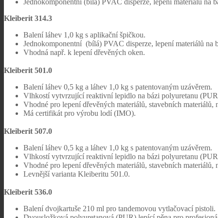
Jednokomponentní (bílá) PVAC disperze, lepení materiálů na b
Kleiberit 314.3
Balení láhev 1,0 kg s aplikační špičkou.
Jednokomponentní (bílá) PVAC disperze, lepení materiálů na b
Vhodná např. k lepení dřevěných oken.
Kleiberit 501.0
Balení láhev 0,5 kg a láhev 1,0 kg s patentovaným uzávěrem.
Vlhkostí vytvrzující reaktivní lepidlo na bázi polyuretanu (PU
Vhodné pro lepení dřevěných materiálů, stavebních materiálů, n
Má certifikát pro výrobu lodí (IMO).
Kleiberit 507.0
Balení láhev 0,5 kg a láhev 1,0 kg s patentovaným uzávěrem.
Vlhkostí vytvrzující reaktivní lepidlo na bázi polyuretanu (P
Vhodné pro lepení dřevěných materiálů, stavebních materiálů, n
Levnější varianta Kleiberitu 501.0.
Kleiberit 536.0
Balení dvojkartuše 210 ml pro tandemovou vytlačovací pistoli.
Dvousložková polyuretanová (PUR) lepící pěna pro profesionál