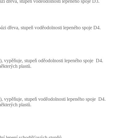
ázi dřeva, stupeň voděodolnosti lepeného spoje D3.
ázi dřeva, stupeň voděodolnosti lepeného spoje D4.
R), vypěňuje, stupeň oděodolnosti lepeného spoje D4.
ěkterých plastů.
UR), vypěňuje, stupeň voděodolnosti lepeného spoje D4.
ěkterých plastů.
ní lepení schodišťových stupňů.