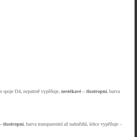
ho spoje D4, nepatrně vypěňuje,
nestékavé – tixotropní
, barva
– tixotropní
, barva transparentní až nahnědlá, lehce vypěňuje –