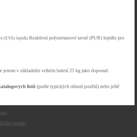
Reaktivní polyuretanové tavné (PUR) lepidlo pro
vá (EVA) lepidla.
 ne jenom v základním velkém balení 25 kg jako doposud.
katalogových listů
(podle typických oblastí použití) nebo ještě
šečky lepidel