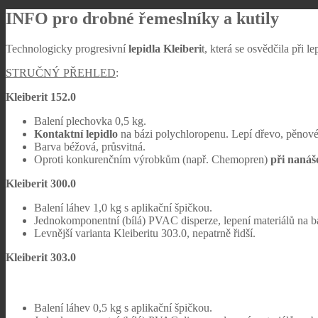
INFO pro drobné řemeslníky a kutily
Technologicky progresivní
lepidla Kleiberi
t, která se osvědčila př
STRUČNÝ PŘEHLED
:
Kleiberit 152.0
Balení plechovka 0,5 kg.
Kontaktní lepidlo
na bázi polychloropenu. Lepí dřevo, pěnové 
Barva béžová, průsvitná.
Oproti konkurenčním výrobkům (např. Chemopren)
při
nanáš
Kleiberit 300.0
Balení láhev 1,0 kg s aplikační špičkou.
Jednokomponentní (bílá) PVAC disperze, lepení materiálů na b
Levnější varianta Kleiberitu 303.0, nepatrně řidší.
Kleiberit 303.0
Balení láhev 0,5 kg s aplikační špičkou.