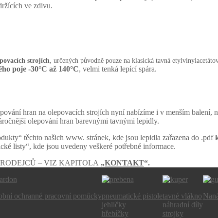
ržících ve zdivu.
povacích strojích
, určených původně pouze na klasická tavná etylvinylacetáto
ého poje -30
°C až 140
°C
, velmi tenká lepící spára.
epování hran na olepovacích strojích nyní nabízíme i v menším balení,
ročnější olepování hran barevnými tavnými lepidly.
dukty“ těchto našich www. stránek, kde jsou lepidla zařazena do .pdf
cké listy“, kde jsou uvedeny veškeré potřebné informace.
ODEJCŮ – VIZ KAPITOLA
„
KONTAKT
“.
obní ochranné pracovní pomůcky
pneumatické pistole
tavné vlákno
Naná
jehličky
náhradní díly
hřebíčky
strojky