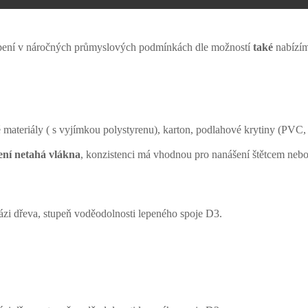
i lepení v náročných průmyslových podmínkách dle možností
také
nabízí
materiály ( s vyjímkou polystyrenu), karton, podlahové krytiny (PVC,
ení netahá vlákna
, konzistenci má vhodnou pro nanášení štětcem nebo i 
ázi dřeva, stupeň voděodolnosti lepeného spoje D3.