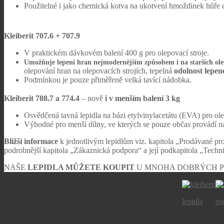
Použitelné i jako chemická kotva na ukotvení hmoždinek hůře d
Kleiberit 707.6 +
707.9
V praktickém dávkovém balení 400 g pro olepovací stroje.
Umožňuje lepení hran nejmodernějším způsobem i na starších
ole
olepování hran na olepovacích strojích, tepelná
odolnost lepen
Podmínkou je pouze přiměřeně velká tavící nádobka.
Kleiberit 788.7 a 774.4
– nově
i v
menším balení 3 kg
Osvědčená tavná lepidla na bázi etylvinylacetátu (EVA) pro ol
Výhodné pro menší dílny, ve kterých se pouze občas provádí ná
Bližší informace
k jednotlivým lepidlům viz. kapitola „Prodávané pro
podrobnější kapitola „Zákaznická podpora“ a její podkapitola „Techni
NAŠE
LEPIDLA MŮŽETE KOUPIT
U MNOHA DOBRÝCH PR
lepidla
os