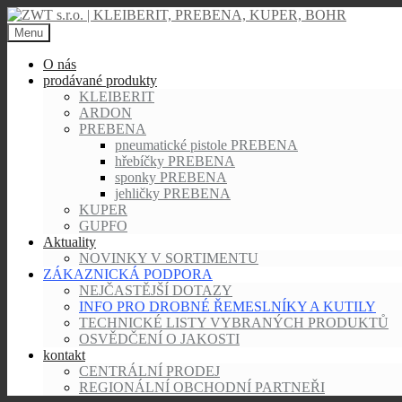
Skip
to
Menu
content
O nás
prodávané produkty
KLEIBERIT
ARDON
PREBENA
pneumatické pistole PREBENA
hřebíčky PREBENA
sponky PREBENA
jehličky PREBENA
KUPER
GUPFO
Aktuality
NOVINKY V SORTIMENTU
ZÁKAZNICKÁ PODPORA
NEJČASTĚJŠÍ DOTAZY
INFO PRO DROBNÉ ŘEMESLNÍKY A KUTILY
TECHNICKÉ LISTY VYBRANÝCH PRODUKTŮ
OSVĚDČENÍ O JAKOSTI
kontakt
CENTRÁLNÍ PRODEJ
REGIONÁLNÍ OBCHODNÍ PARTNEŘI