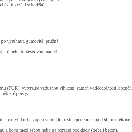
chází k vrzání schodiště.
u, po vytuhnutí gumovitě pružná.
jení) nebo k utěsňování nádrží.
tanu (PUR), vytvrzuje vzdušnou vlhkostí, stupeň voděodolnosti lepené
 některé plasty.
zdušnou vlhkostí, stupeň voděodolnosti lepeného spoje D4,
nestékavé 
nu a kovu mezi sebou nebo na porézní podklady (třeba i beton).