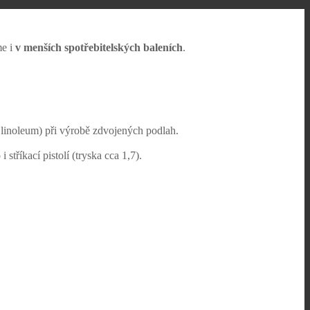
me i
v menších spotřebitelských baleních
.
 linoleum) při výrobě zdvojených podlah.
stříkací pistolí (tryska cca 1,7).