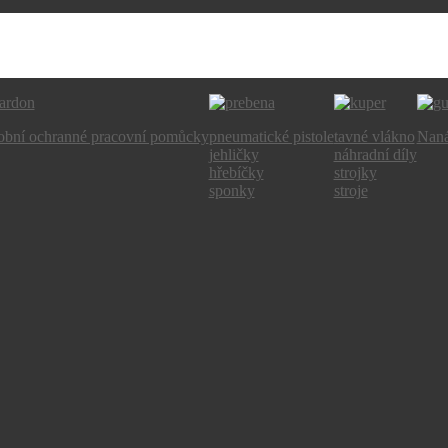
obní ochranné pracovní pomůcky
pneumatické pistole
tavné vlákno
Naná
jehličky
náhradní díly
hřebíčky
strojky
sponky
stroje