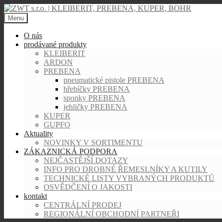
Skip
to
Menu
content
O nás
prodávané produkty
KLEIBERIT
ARDON
PREBENA
pneumatické pistole PREBENA
hřebíčky PREBENA
sponky PREBENA
jehličky PREBENA
KUPER
GUPFO
Aktuality
NOVINKY V SORTIMENTU
ZÁKAZNICKÁ PODPORA
NEJČASTĚJŠÍ DOTAZY
INFO PRO DROBNÉ ŘEMESLNÍKY A KUTILY
TECHNICKÉ LISTY VYBRANÝCH PRODUKTŮ
OSVĚDČENÍ O JAKOSTI
kontakt
CENTRÁLNÍ PRODEJ
REGIONÁLNÍ OBCHODNÍ PARTNEŘI