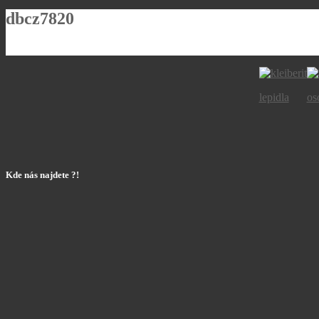
dbcz7820
lepidla
os
Kde nás najdete ?!