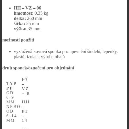
HH – VZ – 06
hmotnost:
0,35 kg
délka:
260 mm
šířka:
25 mm
výška:
35 mm
možnosti použití
vyztužená kovová sponka pro upevnění šindelů, lepenky,
plastů, izolací, výroba obalů
druh sponek/označení pro objednání
F7
TYP
–
PF
VZ
OD
– 8
6-9
MM
HH
NEBO
–
OD
PF
6-14
–
MM
14