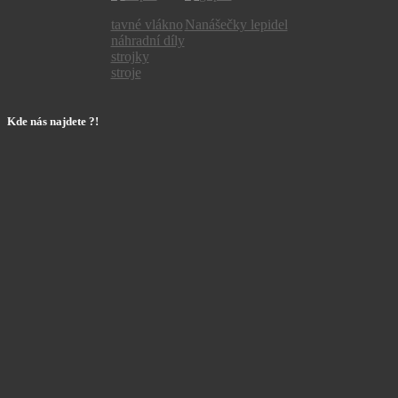
tavné vlákno
Nanášečky lepidel
náhradní díly
strojky
stroje
Kde nás najdete ?!