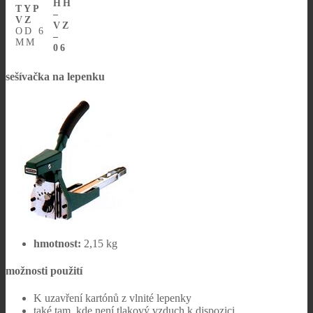
HH
TYP
–
VZ
VZ
OD 6
–
MM
06
sešívačka na lepenku
hmotnost:
2,15 kg
možnosti použití
K uzavření kartónů z vlnité lepenky
také tam, kde není tlakový vzduch k dispozici