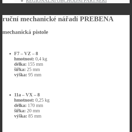
REGIONÁLNÍ OBCHODNÍ PARTNEŘI
ruční mechanické nářadí PREBENA
mechanická pistole
F7 – VZ – 8
hmotnost:
0,4 kg
délka:
155 mm
šířka:
25 mm
výška:
95 mm
11a – VX – 8
hmotnost:
0,25 kg
délka:
170 mm
šířka:
20 mm
výška:
85 mm