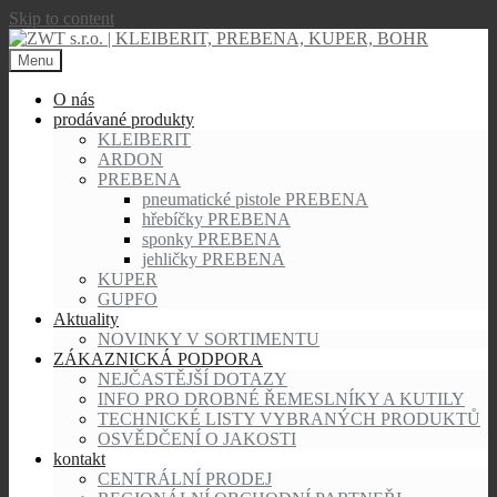
Skip to content
Menu
O nás
prodávané produkty
KLEIBERIT
ARDON
PREBENA
pneumatické pistole PREBENA
hřebíčky PREBENA
sponky PREBENA
jehličky PREBENA
KUPER
GUPFO
Aktuality
NOVINKY V SORTIMENTU
ZÁKAZNICKÁ PODPORA
NEJČASTĚJŠÍ DOTAZY
INFO PRO DROBNÉ ŘEMESLNÍKY A KUTILY
TECHNICKÉ LISTY VYBRANÝCH PRODUKTŮ
OSVĚDČENÍ O JAKOSTI
kontakt
CENTRÁLNÍ PRODEJ