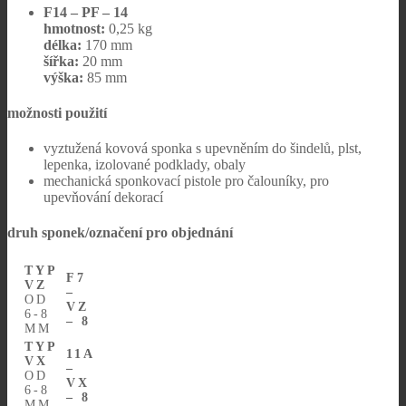
F14 – PF – 14
hmotnost:
0,25 kg
délka:
170 mm
šířka:
20 mm
výška:
85 mm
možnosti použití
vyztužená kovová sponka s upevněním do šindelů, plst,
lepenka, izolované podklady, obaly
mechanická sponkovací pistole pro čalouníky, pro
upevňování dekorací
druh sponek/označení pro objednání
TYP
F7
VZ
–
OD
VZ
6-8
– 8
MM
TYP
11A
VX
–
OD
VX
6-8
– 8
MM