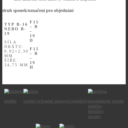
druh sponek/označení pro objednání
F15
TYP B-16
– B
NEBO B-
–
19
19
D
SÍLA
DRÁTU:
F15
0,92×2,30
– B
MM
–
ŠÍŘE:
19
34,75 MM
H
lepidla
osobní ochranné pracovní pomůcky
pneumatické pistole
jehličky
hřebíčky
sponky