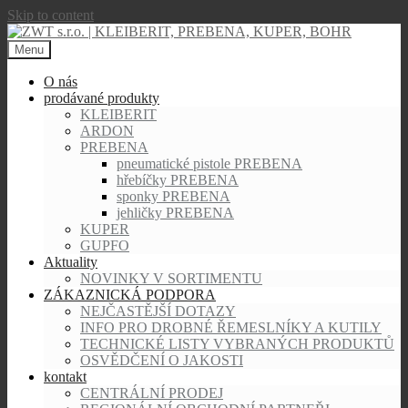
Skip to content
Menu
O nás
prodávané produkty
KLEIBERIT
ARDON
PREBENA
pneumatické pistole PREBENA
hřebíčky PREBENA
sponky PREBENA
jehličky PREBENA
KUPER
GUPFO
Aktuality
NOVINKY V SORTIMENTU
ZÁKAZNICKÁ PODPORA
NEJČASTĚJŠÍ DOTAZY
INFO PRO DROBNÉ ŘEMESLNÍKY A KUTILY
TECHNICKÉ LISTY VYBRANÝCH PRODUKTŮ
OSVĚDČENÍ O JAKOSTI
kontakt
CENTRÁLNÍ PRODEJ