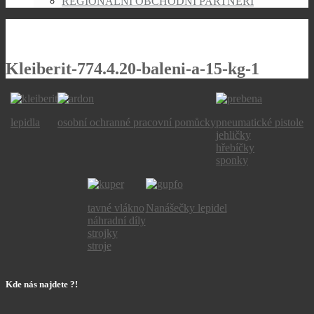
REGIONÁLNÍ OBCHODNÍ PARTNEŘI
Kleiberit-774.4.20-baleni-a-15-kg-1
lepidla
osobní ochranné pracovní pomůcky
pneumatické pistole
jehličky
hřebíčky
sponky
tavné vlákno
Nanášečky lepidel
náhradní díly
strojky
stroje
Kde nás najdete ?!