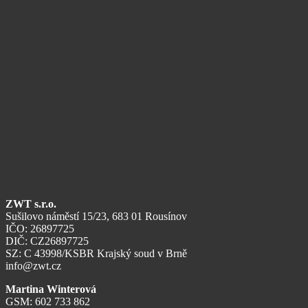
ZWT s.r.o.
Sušilovo náměstí 15/23, 683 01 Rousínov
IČO: 26897725
DIČ: CZ26897725
SZ: C 43998/KSBR Krajský soud v Brně
info@zwt.cz
Martina Winterová
GSM: 602 733 862