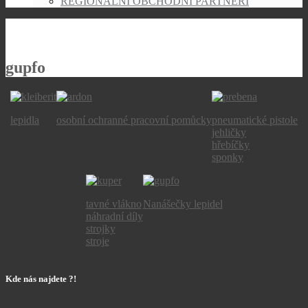
REGIONÁLNÍ OBCHODNÍ PARTNEŘI
gupfo
lepidla
osobní ochranné pracovní pomůcky
pneumatické pistole
jehličky
hřebíčky
sponky
tavné vlákno
Nanášečky lepidel
náhradní díly
strojky
stroje
Kde nás najdete ?!