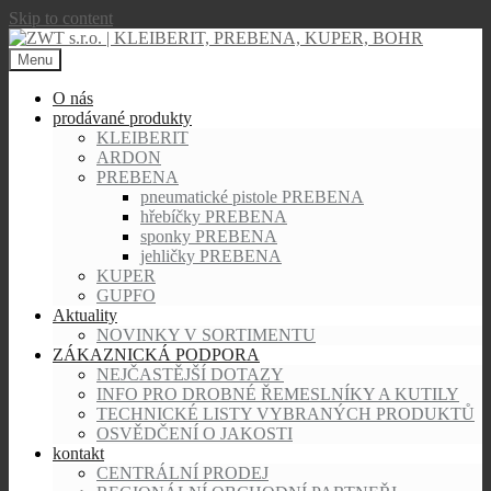
Skip to content
Menu
O nás
prodávané produkty
KLEIBERIT
ARDON
PREBENA
pneumatické pistole PREBENA
hřebíčky PREBENA
sponky PREBENA
jehličky PREBENA
KUPER
GUPFO
Aktuality
NOVINKY V SORTIMENTU
ZÁKAZNICKÁ PODPORA
NEJČASTĚJŠÍ DOTAZY
INFO PRO DROBNÉ ŘEMESLNÍKY A KUTILY
TECHNICKÉ LISTY VYBRANÝCH PRODUKTŮ
OSVĚDČENÍ O JAKOSTI
kontakt
CENTRÁLNÍ PRODEJ