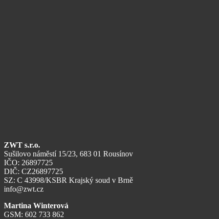
ZWT s.r.o.
Sušilovo náměstí 15/23, 683 01 Rousínov
IČO: 26897725
DIČ: CZ26897725
SZ: C 43998/KSBR Krajský soud v Brně
info@zwt.cz
Martina Winterová
GSM: 602 733 862