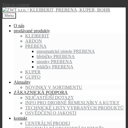
Skip to content
Menu
O nás
prodávané produkty
KLEIBERIT
ARDON
PREBENA
pneumatické pistole PREBENA
hřebíčky PREBENA
sponky PREBENA
jehličky PREBENA
KUPER
GUPFO
Aktuality
NOVINKY V SORTIMENTU
ZÁKAZNICKÁ PODPORA
NEJČASTĚJŠÍ DOTAZY
INFO PRO DROBNÉ ŘEMESLNÍKY A KUTILY
TECHNICKÉ LISTY VYBRANÝCH PRODUKTŮ
OSVĚDČENÍ O JAKOSTI
kontakt
CENTRÁLNÍ PRODEJ