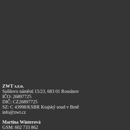
ZWT s.r.o.
Sušilovo náměstí 15/23, 683 01 Rousínov
IČO: 26897725
DIČ: CZ26897725
SZ: C 43998/KSBR Krajský soud v Brně
info@zwt.cz
Martina Winterová
GSM: 602 733 862