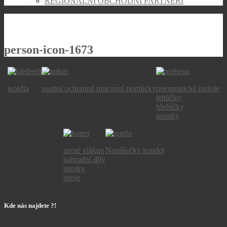
REGIONÁLNÍ OBCHODNÍ PARTNEŘI
person-icon-1673
lepidla
osobní ochranné pracovní pomůcky
pneumatické pistole
jehličky
hřebíčky
sponky
tavné vlákno
Nanášečky lepidel
náhradní díly
strojky
stroje
Kde nás najdete ?!