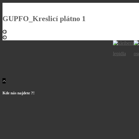
GUPFO_Kreslicí plátno 1
lepidla
os
Kde nás najdete ?!