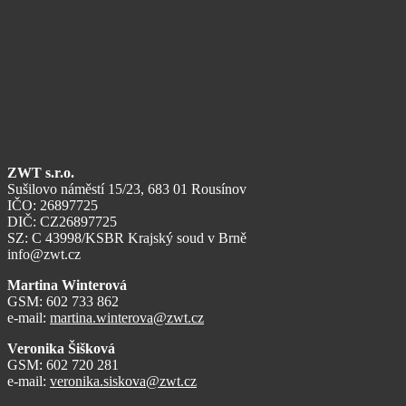
ZWT s.r.o.
Sušilovo náměstí 15/23, 683 01 Rousínov
IČO: 26897725
DIČ: CZ26897725
SZ: C 43998/KSBR Krajský soud v Brně
info@zwt.cz
Martina Winterová
GSM: 602 733 862
e-mail:
martina.winterova@zwt.cz
Veronika Šišková
GSM: 602 720 281
e-mail:
veronika.siskova@zwt.cz