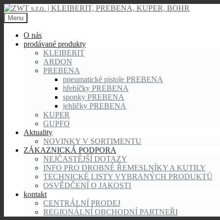
Skip
to
Menu
content
O nás
prodávané produkty
KLEIBERIT
ARDON
PREBENA
pneumatické pistole PREBENA
hřebíčky PREBENA
sponky PREBENA
jehličky PREBENA
KUPER
GUPFO
Aktuality
NOVINKY V SORTIMENTU
ZÁKAZNICKÁ PODPORA
NEJČASTĚJŠÍ DOTAZY
INFO PRO DROBNÉ ŘEMESLNÍKY A KUTILY
TECHNICKÉ LISTY VYBRANÝCH PRODUKTŮ
OSVĚDČENÍ O JAKOSTI
kontakt
CENTRÁLNÍ PRODEJ
REGIONÁLNÍ OBCHODNÍ PARTNEŘI