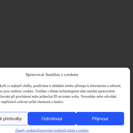
Spravovat Souhlas s cookies
li co nejlepší služby, používáme k ukládání a/nebo přístupu k informacím o zařízení,
ako jsou soubory cookies. Souhlas s těmito technologiemi nám umožní zpracovávat
e chování při procházení nebo jedinečná ID na tomto webu. Nesouhlas nebo odvolání
nepříznivě ovlivnit určité vlastnosti a funkce.
t předvolby
Odmítnout
Přijmout
Zásady cookies
Zpracování osobních údajů a cookies