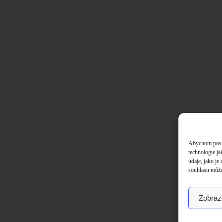
Abychom poskyt
technologie j
údaje, jako j
souhlasu může 
Zobrazi