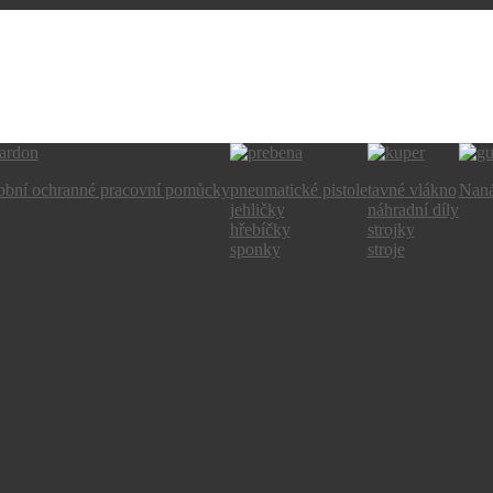
obní ochranné pracovní pomůcky
pneumatické pistole
tavné vlákno
Naná
jehličky
náhradní díly
hřebíčky
strojky
sponky
stroje